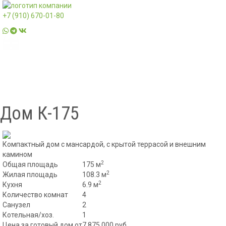
+7 (910) 670-01-80
Дом К-175
Компактный дом с мансардой, с крытой террасой и внешним
камином
2
Общая площадь
175 м
2
Жилая площадь
108.3 м
2
Кухня
6.9 м
Количество комнат
4
Санузел
2
Котельная/хоз.
1
Цена за готовый дом от
7 875 000 руб