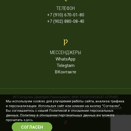
ТЕЛЕФОН
+7 (910) 670-01-80
+7 (902) 880-08-40
МЕССЕНДЖЕРЫ
WhatsApp
Telegtam
ВКонтакте
ИП Гатаулин Дмитрий Равильевич, ИНН 333410454547 ОГРНИП
321332800007387
Мы используем cookies для улучшения работы сайта, анализа трафика
и персонализации. Используя сайт или кликая на кнопку "Согласен",
Политика компании в отношении обработки персональных данных
Вы соглашаетесь с нашей Политикой в отношении персональных
данных. Политику в отношении персональных данных вы можете
Создание и разработка сайта
-
Веб-мастерская "ПроффеВеб"
прочитать
здесь
.
СОГЛАСЕН